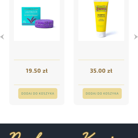
skórę głowy 60 g
(przetłuszczanie) i
hamuje wypadanie
włosów 250 ml
19.50 zł
35.00 zł
DODAJ DO KOSZYKA
DODAJ DO KOSZYKA