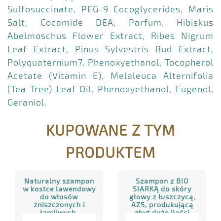
Sulfosuccinate, PEG-9 Cocoglycerides, Maris
Salt, Cocamide DEA, Parfum, Hibiskus
Abelmoschus Flower Extract, Ribes Nigrum
Leaf Extract, Pinus Sylvestris Bud Extract,
Polyquaternium7, Phenoxyethanol, Tocopherol
Acetate (Vitamin E), Melaleuca Alternifolia
(Tea Tree) Leaf Oil, Phenoxyethanol, Eugenol,
Geraniol.
KUPOWANE Z TYM
PRODUKTEM
Naturalny szampon
Szampon z BIO
w kostce lawendowy
SIARKĄ do skóry
do włosów
głowy z łuszczycą,
zniszczonych i
AZS, produkującą
łamliwych,
zbyt duże ilości
dodatkowo odkaża
sebum