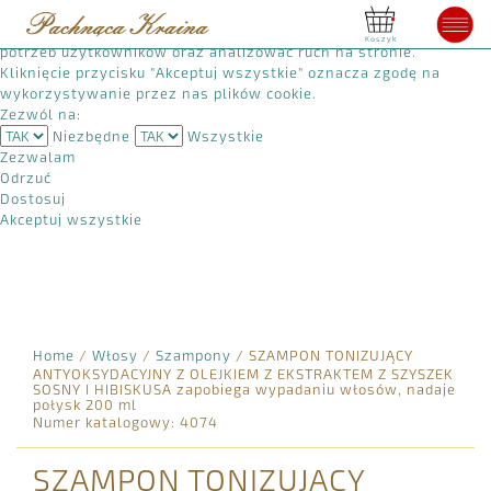
Używamy plików cookie, aby poprawić jakość przeglądania,
wyświetlać reklamy lub treści dostosowane do indywidualnych
Koszyk
potrzeb użytkowników oraz analizować ruch na stronie.
Kliknięcie przycisku "Akceptuj wszystkie" oznacza zgodę na
wykorzystywanie przez nas plików cookie.
Zezwól na:
Niezbędne
Wszystkie
Zezwalam
Odrzuć
Dostosuj
Akceptuj wszystkie
Home
/
Włosy
/
Szampony
/
SZAMPON TONIZUJĄCY
ANTYOKSYDACYJNY Z OLEJKIEM Z EKSTRAKTEM Z SZYSZEK
SOSNY I HIBISKUSA zapobiega wypadaniu włosów, nadaje
połysk 200 ml
Numer katalogowy: 4074
SZAMPON TONIZUJĄCY