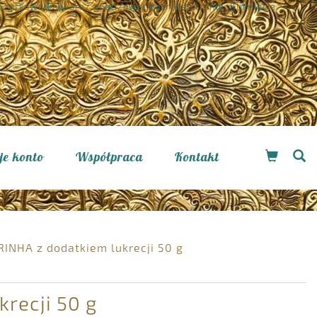
żytkowników oraz analizować ruch na stronie. Kliknięcie
je konto
Współpraca
Kontakt
RINHA z dodatkiem lukrecji 50 g
recji 50 g