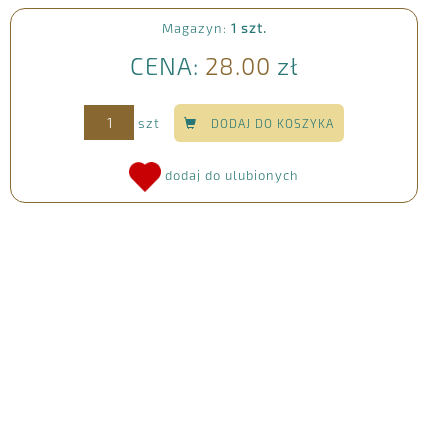
Magazyn:
1 szt.
CENA:
28.00
zł
szt
DODAJ DO KOSZYKA
dodaj do ulubionych