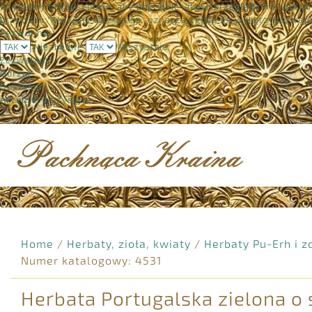
Używamy plików cookie, aby poprawić jakość przeglądania, wyświe
przycisku "Akceptuj wszystkie" oznacza zgodę na wykorzystywani
Zezwól na:
Niezbędne
Wszystkie
Zezwalam
Odrzuć
Dostosuj
Akceptuj wszystkie
Home
/
Herbaty, zioła, kwiaty
/
Herbaty Pu-Erh i 
Numer katalogowy: 4531
Herbata Portugalska zielona o 