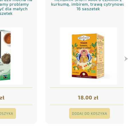
 problemy
kurkumą, imbirem, trawą cytrynową
a małych
16 saszetek
k
18.00 zł
KA
DODAJ DO KOSZYKA