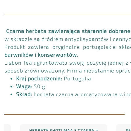
Czarna herbata zawierająca starannie dobrane 
w składzie są źródłem antyoksydantów i cenny
Produkt zawiera oryginalne portugalskie skł
barwników i konserwantów.
Lisbon Tea ugruntowała swoją pozycję jednej z 
sposób zrównoważony. Firma nieustannie opraco
Kraj pochodzenia:
Portugalia
Waga:
50 g
Skład:
herbata czarna aromatyzowana winem
HERBATA SHOTI MAA 5 CZAKRA z
Płatki 