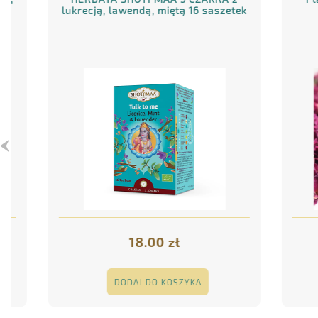
lukrecją, lawendą, miętą 16 saszetek
18.00 zł
DODAJ DO KOSZYKA