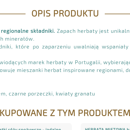
OPIS PRODUKTU
regionalne składniki.
Zapach herbaty jest unikaln
ch minerałów.
adniki, które po zaparzeniu uwalniają wspania
wiodących marek herbaty w Portugalii, wybierają
wuje mieszanki herbat inspirowane regionami, do
, czarne porzeczki, kwiaty granatu
KUPOWANE Z TYM PRODUKTE
róży spożywcze - jadalne,
HERBATA MIĘTOWA bardzo