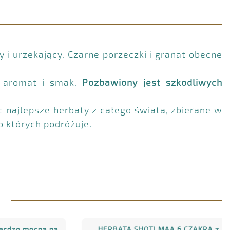
y i urzekający. Czarne porzeczki i granat obecne
ły aromat i smak.
Pozbawiony jest szkodliwych
c najlepsze herbaty z całego świata, zbierane w
 których podróżuje.
M
 mocna na
HERBATA SHOTI MAA 6 CZAKRA z