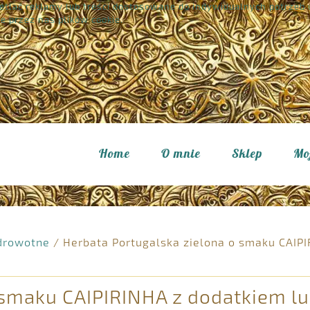
tlać reklamy lub treści dostosowane do indywidualnych potrzeb u
e przez nas plików cookie.
Home
O mnie
Sklep
Mo
zdrowotne
/
Herbata Portugalska zielona o smaku CAIPI
smaku CAIPIRINHA z dodatkiem luk