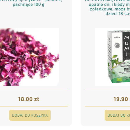
pachnące 100 g
upalne dni i kiedy mamy
żołądkowe, może być dl
dzieci 18 saszete
18.00 zł
19.90 zł
DODAJ DO KOSZYKA
DODAJ DO KOSZY