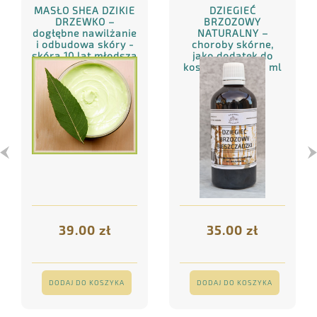
MASŁO SHEA DZIKIE
DZIEGIEĆ
DRZEWKO –
BRZOZOWY
dogłębne nawilżanie
NATURALNY –
i odbudowa skóry -
choroby skórne,
skóra 10 lat młodsza
jako dodatek do
! 150 ml
kosmetyków 100 ml
39.00 zł
35.00 zł
DODAJ DO KOSZYKA
DODAJ DO KOSZYKA