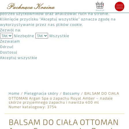
Używamy plików cookie, aby poprawić jakość przeglądania,
wyświetlać reklamy lub treści dostosowane do indywidualnych
Koszyk
potrzeb użytkowników oraz analizować ruch na stronie.
Kliknięcie przycisku "Akceptuj wszystkie" oznacza zgodę na
wykorzystywanie przez nas plików cookie.
Zezwól na:
Niezbędne
Wszystkie
Zezwalam
Odrzuć
Dostosuj
Akceptuj wszystkie
Home
/
Pielęgnacja skóry
/
Balsamy
/
BALSAM DO CIAŁA
OTTOMAN Argan Spa o zapachu Royal Amber – nadaje
skórze przyjemnego zapachu i nawilża 400 ml
Numer katalogowy: 3754
BALSAM DO CIAŁA OTTOMAN