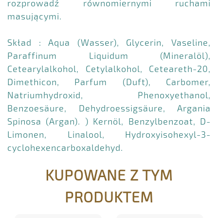
rozprowadź równomiernymi ruchami
masującymi.
Skład : Aqua (Wasser), Glycerin, Vaseline,
Paraffinum Liquidum (Mineralöl),
Cetearylalkohol, Cetylalkohol, Ceteareth-20,
Dimethicon, Parfum (Duft), Carbomer,
Natriumhydroxid, Phenoxyethanol,
Benzoesäure, Dehydroessigsäure, Argania
Spinosa (Argan). ) Kernöl, Benzylbenzoat, D-
Limonen, Linalool, Hydroxyisohexyl-3-
cyclohexencarboxaldehyd.
KUPOWANE Z TYM
PRODUKTEM